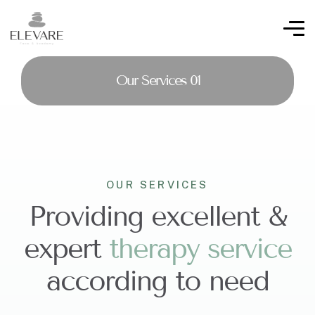
Our Services 01
OUR SERVICES
Providing excellent &
expert
t
h
e
r
a
p
y
s
e
r
v
i
c
e
according to need