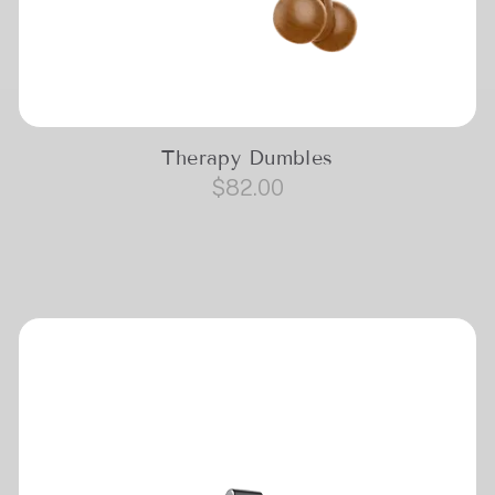
Therapy Dumbles
$
82.00