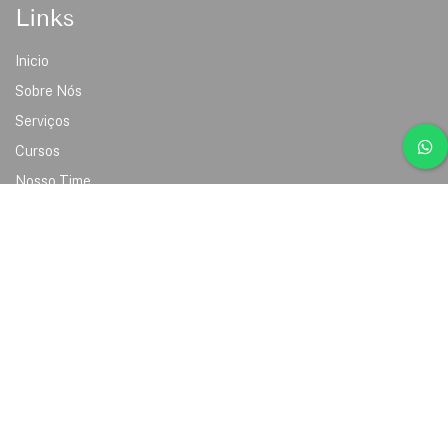
Links
Inicio
Sobre Nós
Serviços
Cursos
Nosso Time
Contato
Copyright © 2025 Elevare Face & Academy | Todos os
direitos reservado.
Site Feito por
Agência Genêsis.